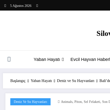
İçeriğe
5 Ağustos 2026
atla
Silo
Yaban Hayatı
Evcil Hayvan Haberl
Başlangıç
Yaban Hayatı
Deniz ve Su Hayvanları
Bali’d
,
,
,
Deniz Ve Su Hayvanları
Animals
Piton
Sel Felaketi
Son 