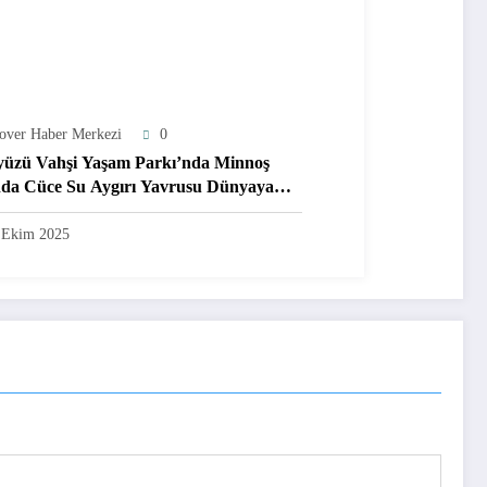
lover Haber Merkezi
0
üzü Vahşi Yaşam Parkı’nda Minnoş
da Cüce Su Aygırı Yavrusu Dünyaya
i! İşte Minik Mucizenin Detayları!
 Ekim 2025