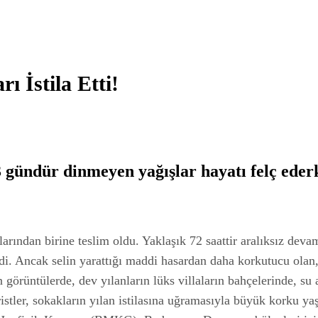
ı İstila Etti!
gündür dinmeyen yağışlar hayatı felç ederke
şlarından birine teslim oldu. Yaklaşık 72 saattir aralıksız d
rdi. Ancak selin yarattığı maddi hasardan daha korkutucu olan
görüntülerde, dev yılanların lüks villaların bahçelerinde, su 
stler, sokakların yılan istilasına uğramasıyla büyük korku yaş