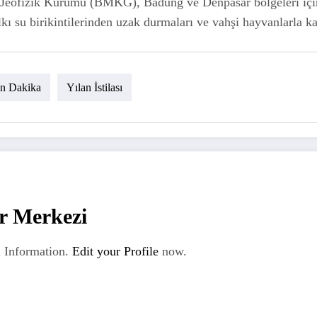
e Jeofizik Kurumu (BMKG), Badung ve Denpasar bölgeleri içi
lkı su birikintilerinden uzak durmaları ve vahşi hayvanlarla ka
n Dakika
Yılan İstilası
r Merkezi
 Information.
Edit your Profile
now.