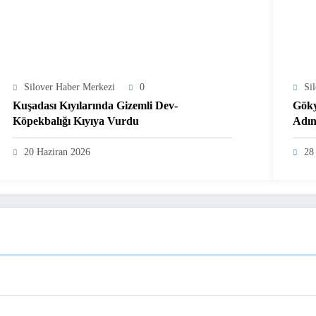
Silover Haber Merkezi
0
Si
Kuşadası Kıyılarında Gizemli Dev-
Göky
Köpekbalığı Kıyıya Vurdu
Adın
Geld
20 Haziran 2026
28