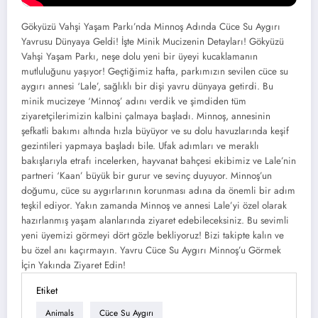
Gökyüzü Vahşi Yaşam Parkı’nda Minnoş Adında Cüce Su Aygırı
Yavrusu Dünyaya Geldi! İşte Minik Mucizenin Detayları! Gökyüzü
Vahşi Yaşam Parkı, neşe dolu yeni bir üyeyi kucaklamanın
mutluluğunu yaşıyor! Geçtiğimiz hafta, parkımızın sevilen cüce su
aygırı annesi ‘Lale’, sağlıklı bir dişi yavru dünyaya getirdi. Bu
minik mucizeye ‘Minnoş’ adını verdik ve şimdiden tüm
ziyaretçilerimizin kalbini çalmaya başladı. Minnoş, annesinin
şefkatli bakımı altında hızla büyüyor ve su dolu havuzlarında keşif
gezintileri yapmaya başladı bile. Ufak adımları ve meraklı
bakışlarıyla etrafı incelerken, hayvanat bahçesi ekibimiz ve Lale’nin
partneri ‘Kaan’ büyük bir gurur ve sevinç duyuyor. Minnoş’un
doğumu, cüce su aygırlarının korunması adına da önemli bir adım
teşkil ediyor. Yakın zamanda Minnoş ve annesi Lale’yi özel olarak
hazırlanmış yaşam alanlarında ziyaret edebileceksiniz. Bu sevimli
yeni üyemizi görmeyi dört gözle bekliyoruz! Bizi takipte kalın ve
bu özel anı kaçırmayın. Yavru Cüce Su Aygırı Minnoş’u Görmek
İçin Yakında Ziyaret Edin!
Etiket
Animals
Cüce Su Aygırı