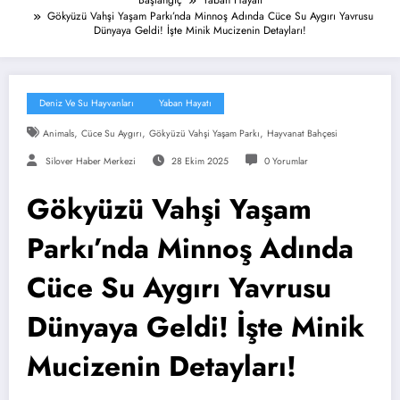
Başlangıç
Yaban Hayatı
Gökyüzü Vahşi Yaşam Parkı’nda Minnoş Adında Cüce Su Aygırı Yavrusu
Dünyaya Geldi! İşte Minik Mucizenin Detayları!
Deniz Ve Su Hayvanları
Yaban Hayatı
,
,
,
Animals
Cüce Su Aygırı
Gökyüzü Vahşi Yaşam Parkı
Hayvanat Bahçesi
Silover Haber Merkezi
28 Ekim 2025
0 Yorumlar
Gökyüzü Vahşi Yaşam
Parkı’nda Minnoş Adında
Cüce Su Aygırı Yavrusu
Dünyaya Geldi! İşte Minik
Mucizenin Detayları!