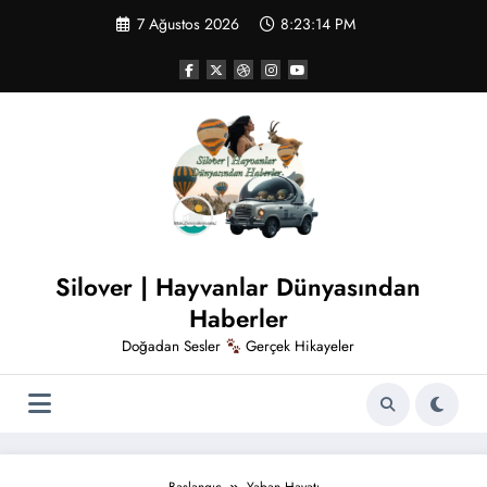
İçeriğe
7 Ağustos 2026
8:23:15 PM
atla
Silover | Hayvanlar Dünyasından
Haberler
Doğadan Sesler
Gerçek Hikayeler