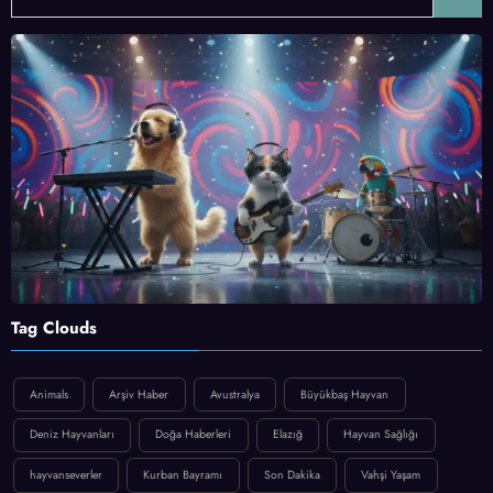
Tag Clouds
Animals
Arşiv Haber
Avustralya
Büyükbaş Hayvan
Deniz Hayvanları
Doğa Haberleri
Elazığ
Hayvan Sağlığı
hayvanseverler
Kurban Bayramı
Son Dakika
Vahşi Yaşam