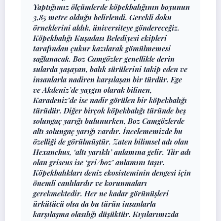
Yaptığımız ölçümlerde köpekbalığının boyunun
3,85 metre olduğu belirlendi. Gerekli doku
örneklerini aldık, üniversiteye göndereceğiz.
Köpekbalığı Kuşadası Belediyesi ekipleri
tarafından çukur kazılarak gömülmemesi
sağlanacak. Boz Camgözler genellikle derin
sularda yaşayan, balık sürülerini takip eden ve
insanlarla nadiren karşılaşan bir türdür. Ege
ve Akdeniz’de yaygın olarak bilinen,
Karadeniz’de ise nadir görülen bir köpekbalığı
türüdür. Diğer birçok köpekbalığı türünde beş
solungaç yarığı bulunurken, Boz Camgözlerde
altı solungaç yarığı vardır. İncelememizde bu
özelliği de görülmüştür. Zaten bilimsel adı olan
Hexanchus, ‘altı yarıklı’ anlamına gelir. Tür adı
olan griseus ise ‘gri/boz’ anlamını taşır.
Köpekbalıkları deniz ekosisteminin dengesi için
önemli canlılardır ve korunmaları
gerekmektedir. Her ne kadar görünüşleri
ürkütücü olsa da bu türün insanlarla
karşılaşma olasılığı düşüktür. Kıyılarımızda