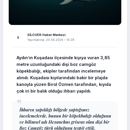
HAYVAN KIYIYA VURDU
SİLOVER Haber Merkezi
S
Yayınlanma: 20.06.2026 – 14:28
Kuşadası Kıyılarında Gizemli
Dev: 3.85 Metrelik Boz Camgöz
Aydın’ın Kuşadası ilçesinde kıyıya vuran 3,85
Köpekbalığı Kıyıya Vurdu!
metre uzunluğundaki dişi boz camgöz
köpekbalığı, ekipler tarafından incelemeye
Aydın’ın Kuşadası ilçesinde, 3.85 metre uzunluğundaki
devasa bir dişi boz camgöz köpekbalığının kıyıya vurması
alındı. Kuşadası kıyılarındaki bakir bir plajda
şaşkınlık yarattı. Uzmanlar, derin sularda yaşayan bu nadir
kanoyla yüzen Birol Özmen tarafından, kıyıda
türün incelenmek üzere muhafaza altına alındığını bildirdi.
çok iri bir balık olduğu ihbarı yapıldı.
İhbarın yapıldığı bölgede yaptığımız
incelemelerde, bunun bir köpekbalığı olduğunu
ve bilimsel adı Hexanchus griseus olan dişi bir
Boz Camgöz türü olduğunu tespit ettik.