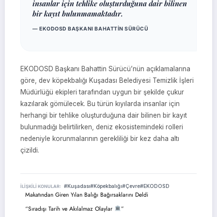
insanlar için tehlike oluşturduğuna dair bilinen
bir kayıt bulunmamaktadır.
— EKODOSD BAŞKANI BAHATTIN SÜRÜCÜ
EKODOSD Başkanı Bahattin Sürücü’nün açıklamalarına
göre, dev köpekbalığı Kuşadası Belediyesi Temizlik İşleri
Müdürlüğü ekipleri tarafından uygun bir şekilde çukur
kazılarak gömülecek. Bu türün kıyılarda insanlar için
herhangi bir tehlike oluşturduğuna dair bilinen bir kayıt
bulunmadığı belirtilirken, deniz ekosistemindeki rolleri
nedeniyle korunmalarının gerekliliği bir kez daha altı
çizildi.
#Kuşadası
#Köpekbalığı
#Çevre
#EKODOSD
İLIŞKILI KONULAR:
Makatından Giren Yılan Balığı Bağırsaklarını Deldi
“Sıradışı Tarih ve Akılalmaz Olaylar
”