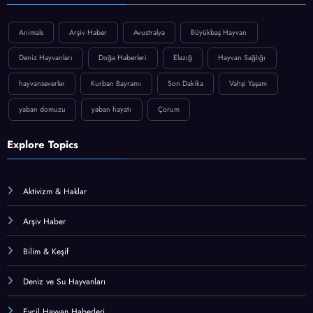
Animals
Arşiv Haber
Avustralya
Büyükbaş Hayvan
Deniz Hayvanları
Doğa Haberleri
Elazığ
Hayvan Sağlığı
hayvanseverler
Kurban Bayramı
Son Dakika
Vahşi Yaşam
yaban domuzu
yaban hayatı
Çorum
Explore Topics
Aktivizm & Haklar
Arşiv Haber
Bilim & Keşif
Deniz ve Su Hayvanları
Evcil Hayvan Haberleri