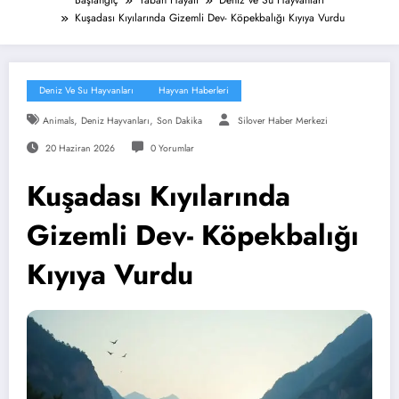
Başlangıç
Yaban Hayatı
Deniz ve Su Hayvanları
Kuşadası Kıyılarında Gizemli Dev- Köpekbalığı Kıyıya Vurdu
Deniz Ve Su Hayvanları
Hayvan Haberleri
,
,
Animals
Deniz Hayvanları
Son Dakika
Silover Haber Merkezi
20 Haziran 2026
0 Yorumlar
Kuşadası Kıyılarında
Gizemli Dev- Köpekbalığı
Kıyıya Vurdu