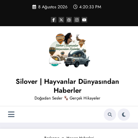
İçeriğe
8 Ağustos 2026
4:20:33 PM
atla
Silover | Hayvanlar Dünyasından
Haberler
Doğadan Sesler
Gerçek Hikayeler