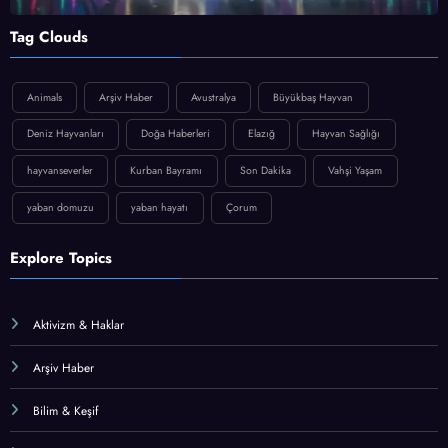
Tag Clouds
Animals
Arşiv Haber
Avustralya
Büyükbaş Hayvan
Deniz Hayvanları
Doğa Haberleri
Elazığ
Hayvan Sağlığı
hayvanseverler
Kurban Bayramı
Son Dakika
Vahşi Yaşam
yaban domuzu
yaban hayatı
Çorum
Explore Topics
Aktivizm & Haklar
Arşiv Haber
Bilim & Keşif