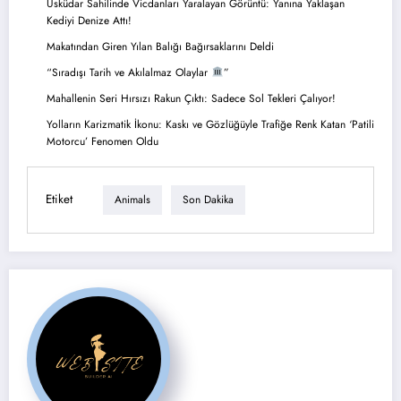
Üsküdar Sahilinde Vicdanları Yaralayan Görüntü: Yanına Yaklaşan
Kediyi Denize Attı!
Makatından Giren Yılan Balığı Bağırsaklarını Deldi
“Sıradışı Tarih ve Akılalmaz Olaylar
”
Mahallenin Seri Hırsızı Rakun Çıktı: Sadece Sol Tekleri Çalıyor!
Yolların Karizmatik İkonu: Kaskı ve Gözlüğüyle Trafiğe Renk Katan ‘Patili
Motorcu’ Fenomen Oldu
Etiket
Animals
Son Dakika