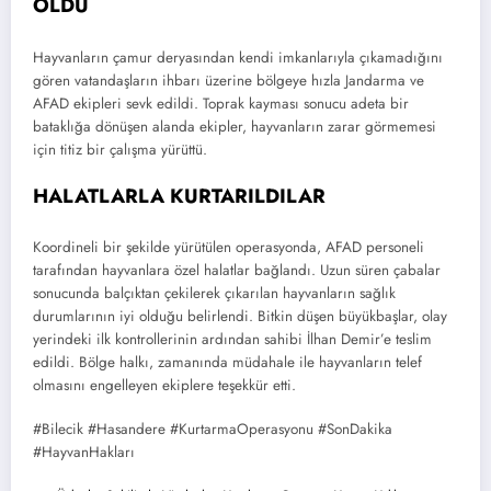
OLDU
Hayvanların çamur deryasından kendi imkanlarıyla çıkamadığını
gören vatandaşların ihbarı üzerine bölgeye hızla Jandarma ve
AFAD ekipleri sevk edildi. Toprak kayması sonucu adeta bir
bataklığa dönüşen alanda ekipler, hayvanların zarar görmemesi
için titiz bir çalışma yürüttü.
HALATLARLA KURTARILDILAR
Koordineli bir şekilde yürütülen operasyonda, AFAD personeli
tarafından hayvanlara özel halatlar bağlandı. Uzun süren çabalar
sonucunda balçıktan çekilerek çıkarılan hayvanların sağlık
durumlarının iyi olduğu belirlendi. Bitkin düşen büyükbaşlar, olay
yerindeki ilk kontrollerinin ardından sahibi İlhan Demir’e teslim
edildi. Bölge halkı, zamanında müdahale ile hayvanların telef
olmasını engelleyen ekiplere teşekkür etti.
#Bilecik #Hasandere #KurtarmaOperasyonu #SonDakika
#HayvanHakları