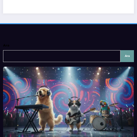
Ara
Ara