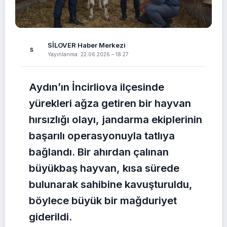
HAYVAN KURTARMA
SİLOVER Haber Merkezi
S
Yayınlanma: 22.06.2026 – 18:27
Çalınan Büyükbaş Hayvan
Jandarma Tarafından
Aydın’ın İncirliova ilçesinde
Bulunarak Sahibine Teslim
Edildi
yürekleri ağza getiren bir hayvan
hırsızlığı olayı, jandarma ekiplerinin
Aydın’ın İncirliova ilçesinde bir ahırdan çalınan büyükbaş
hayvan, jandarma ekiplerinin titiz çalışması sonucu bulundu.
başarılı operasyonuyla tatlıya
Olayın şüphelisi T.T.’nin yakalanması için çalışmalar
sürdürülüyor.
bağlandı. Bir ahırdan çalınan
büyükbaş hayvan, kısa sürede
bulunarak sahibine kavuşturuldu,
böylece büyük bir mağduriyet
giderildi.