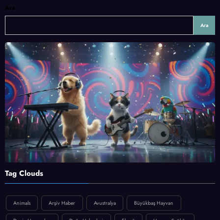
Ara
Ara
Tag Clouds
Animals
Arşiv Haber
Avustralya
Büyükbaş Hayvan