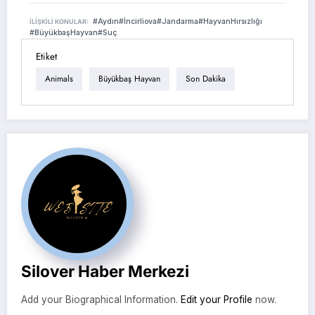
#Aydın
#İncirliova
#Jandarma
#HayvanHırsızlığı
İLIŞKILI KONULAR:
#BüyükbaşHayvan
#Suç
Etiket
Animals
Büyükbaş Hayvan
Son Dakika
Silover Haber Merkezi
Add your Biographical Information.
Edit your Profile
now.