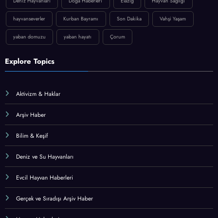
Deniz Hayvanları
Doğa Haberleri
Elazığ
Hayvan Sağlığı
hayvanseverler
Kurban Bayramı
Son Dakika
Vahşi Yaşam
yaban domuzu
yaban hayatı
Çorum
Explore Topics
Aktivizm & Haklar
Arşiv Haber
Bilim & Keşif
Deniz ve Su Hayvanları
Evcil Hayvan Haberleri
Gerçek ve Sıradışı Arşiv Haber