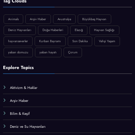
Tag Clouds
Animals
Arşiv Haber
Avustralya
Büyükbaş Hayvan
Deniz Hayvanları
Doğa Haberleri
Elazığ
Hayvan Sağlığı
hayvanseverler
Kurban Bayramı
Son Dakika
Vahşi Yaşam
yaban domuzu
yaban hayatı
Çorum
Explore Topics
Aktivizm & Haklar
Arşiv Haber
Bilim & Keşif
Deniz ve Su Hayvanları