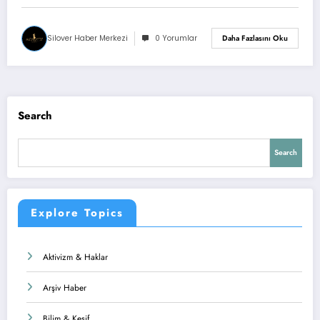
Silover Haber Merkezi
0 Yorumlar
Daha Fazlasını Oku
Search
Search
Explore Topics
Aktivizm & Haklar
Arşiv Haber
Bilim & Keşif