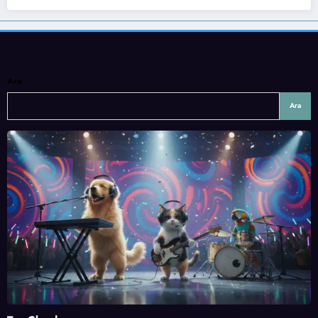
Ara
Ara