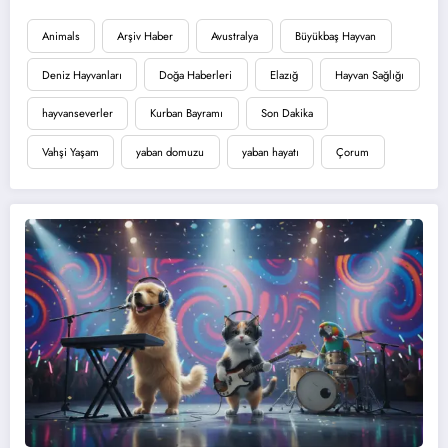
Animals
Arşiv Haber
Avustralya
Büyükbaş Hayvan
Deniz Hayvanları
Doğa Haberleri
Elazığ
Hayvan Sağlığı
hayvanseverler
Kurban Bayramı
Son Dakika
Vahşi Yaşam
yaban domuzu
yaban hayatı
Çorum