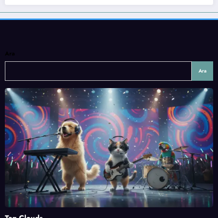
Ara
Ara
Tag Clouds