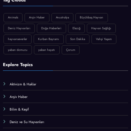
Animals
Arşiv Haber
Avustralya
Büyükbaş Hayvan
Deniz Hayvanları
Doğa Haberleri
Elazığ
Hayvan Sağlığı
hayvanseverler
Kurban Bayramı
Son Dakika
Vahşi Yaşam
yaban domuzu
yaban hayatı
Çorum
Explore Topics
Aktivizm & Haklar
Arşiv Haber
Bilim & Keşif
Deniz ve Su Hayvanları