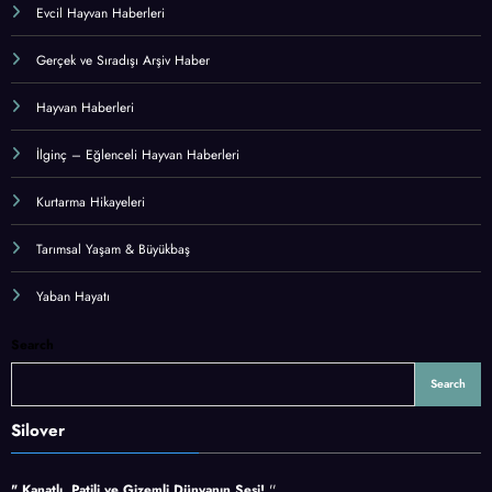
Evcil Hayvan Haberleri
Gerçek ve Sıradışı Arşiv Haber
Hayvan Haberleri
İlginç – Eğlenceli Hayvan Haberleri
Kurtarma Hikayeleri
Tarımsal Yaşam & Büyükbaş
Yaban Hayatı
Search
Search
Silover
" Kanatlı, Patili ve Gizemli Dünyanın Sesi!
''