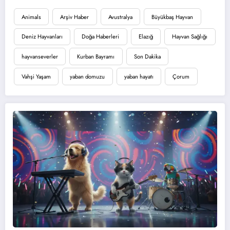
Animals
Arşiv Haber
Avustralya
Büyükbaş Hayvan
Deniz Hayvanları
Doğa Haberleri
Elazığ
Hayvan Sağlığı
hayvanseverler
Kurban Bayramı
Son Dakika
Vahşi Yaşam
yaban domuzu
yaban hayatı
Çorum