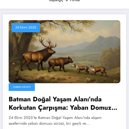
Başlangıç
Porsuk
24 Ekim 2025
YABAN HAYATI
Batman Doğal Yaşam Alanı’nda
Korkutan Çarpışma: Yaban Domuzu
Sürüsü, Hızlı Geyik ve Genç Porsuk
24 Ekim 2025'te Batman Doğal Yaşam Alanı'nda akşam
Karıştı, 6 Canlı Yaralı!
saatlerinde yaban domuzu sürüsü, bir geyik ve…