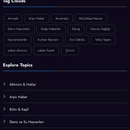
Tag Clouds
Animals
Arşiv Haber
Avustralya
Büyükbaş Hayvan
Deniz Hayvanları
Doğa Haberleri
Elazığ
Hayvan Sağlığı
hayvanseverler
Kurban Bayramı
Son Dakika
Vahşi Yaşam
yaban domuzu
yaban hayatı
Çorum
Explore Topics
Aktivizm & Haklar
Arşiv Haber
Bilim & Keşif
Deniz ve Su Hayvanları