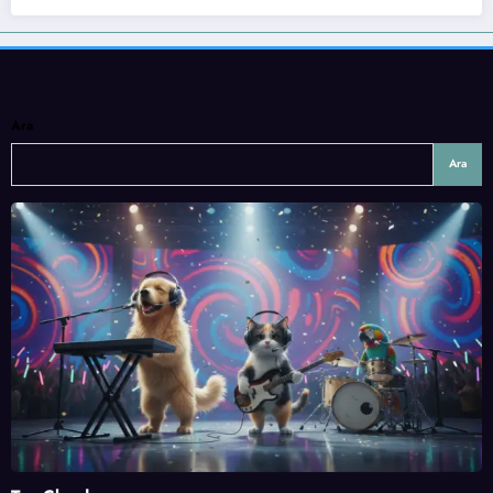
Ara
Ara