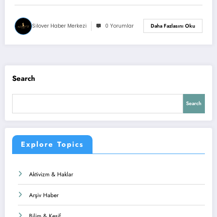
Silover Haber Merkezi
0 Yorumlar
Daha Fazlasını Oku
Search
Search
Explore Topics
Aktivizm & Haklar
Arşiv Haber
Bilim & Keşif