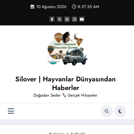
İçeriğe
10 Ağustos 2026
8:37:36 AM
atla
Silover | Hayvanlar Dünyasından
Haberler
Doğadan Sesler
Gerçek Hikayeler