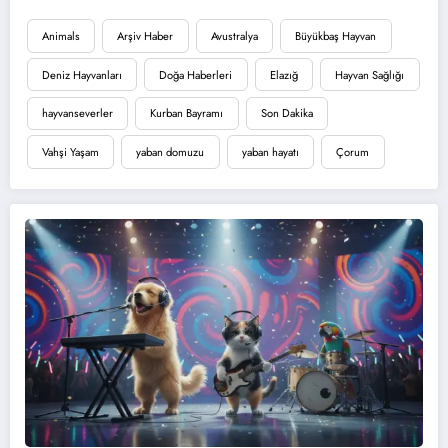
Animals
Arşiv Haber
Avustralya
Büyükbaş Hayvan
Deniz Hayvanları
Doğa Haberleri
Elazığ
Hayvan Sağlığı
hayvanseverler
Kurban Bayramı
Son Dakika
Vahşi Yaşam
yaban domuzu
yaban hayatı
Çorum