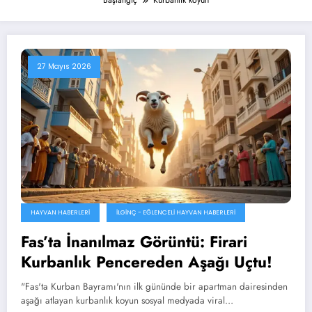
Başlangıç
Kurbanlık koyun
27 Mayıs 2026
HAYVAN HABERLERI
İLGINÇ - EĞLENCELI HAYVAN HABERLERI
Fas’ta İnanılmaz Görüntü: Firari
Kurbanlık Pencereden Aşağı Uçtu!
"Fas'ta Kurban Bayramı'nın ilk gününde bir apartman dairesinden
aşağı atlayan kurbanlık koyun sosyal medyada viral…