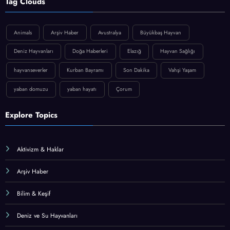
Tag Clouds
Animals
Arşiv Haber
Avustralya
Büyükbaş Hayvan
Deniz Hayvanları
Doğa Haberleri
Elazığ
Hayvan Sağlığı
hayvanseverler
Kurban Bayramı
Son Dakika
Vahşi Yaşam
yaban domuzu
yaban hayatı
Çorum
Explore Topics
Aktivizm & Haklar
Arşiv Haber
Bilim & Keşif
Deniz ve Su Hayvanları