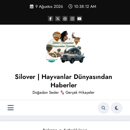
İçeriğe
9 Ağustos 2026
10:38:13 AM
atla
Silover | Hayvanlar Dünyasından
Haberler
Doğadan Sesler
Gerçek Hikayeler