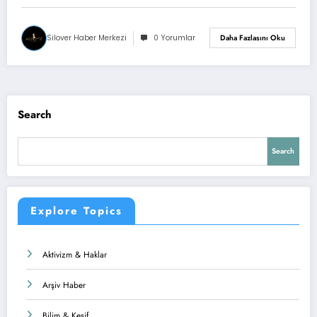
Silover Haber Merkezi
0 Yorumlar
Daha Fazlasını Oku
Search
Search
Explore Topics
Aktivizm & Haklar
Arşiv Haber
Bilim & Keşif