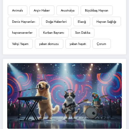
Animals
Arşiv Haber
Avustralya
Büyükbaş Hayvan
Deniz Hayvanları
Doğa Haberleri
Elazığ
Hayvan Sağlığı
hayvanseverler
Kurban Bayramı
Son Dakika
Vahşi Yaşam
yaban domuzu
yaban hayatı
Çorum