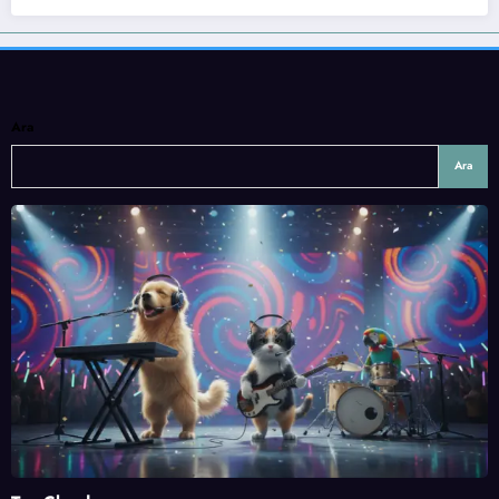
Ara
Ara