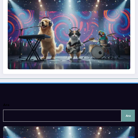
Ara
Ara