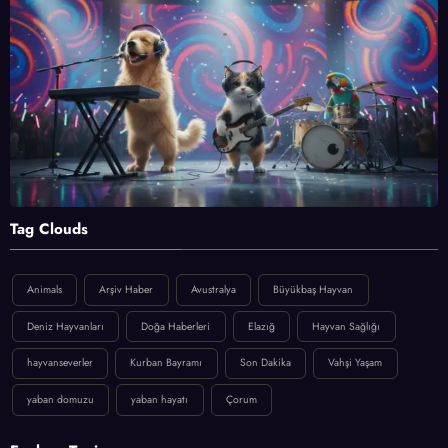
Tag Clouds
Animals
Arşiv Haber
Avustralya
Büyükbaş Hayvan
Deniz Hayvanları
Doğa Haberleri
Elazığ
Hayvan Sağlığı
hayvanseverler
Kurban Bayramı
Son Dakika
Vahşi Yaşam
yaban domuzu
yaban hayatı
Çorum