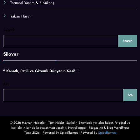
Tarımsal Yaşam & Büyükbaş
Yaban Hayatı
Search
Search
Silover
" Kanatlı, Patili ve Gizemli Dünyanın Sesi!
''
Ara
Ara
© 2026 Hayvan Haberleri. Tüm Hakları Saklıdır. Sitemizde yer alan haber, fotoğraf ve
içeriklerin izinsiz kopyalanması yasaktır. NewsBlogger - Magazine & Blog WordPress
Tema 2026 | Powered By SpiceThemes | Powered By
SpiceThemes