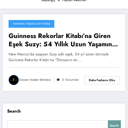
Başlangıç
Hayvan Rekorları
TARIMSAL YAŞAM & BÜYÜKBAŞ
29 Aralık 2025
Guinness Rekorlar Kitabı’na Giren
Eşek Suzy: 54 Yıllık Uzun Yaşamın
Sırrı
New Mexico'da yaşayan Suzy adlı eşek, 54 yıl süren ömrüyle
Guinness Rekorlar Kitabı'na "Dünyanın en…
Silover Haber Merkezi
0 Yorumlar
Daha Fazlasını Oku
Search
Search