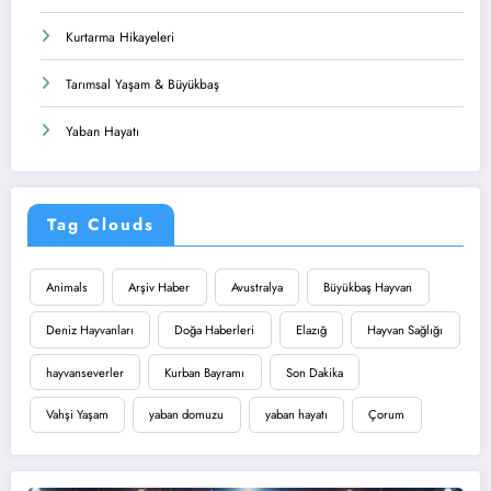
Kurtarma Hikayeleri
Tarımsal Yaşam & Büyükbaş
Yaban Hayatı
Tag Clouds
Animals
Arşiv Haber
Avustralya
Büyükbaş Hayvan
Deniz Hayvanları
Doğa Haberleri
Elazığ
Hayvan Sağlığı
hayvanseverler
Kurban Bayramı
Son Dakika
Vahşi Yaşam
yaban domuzu
yaban hayatı
Çorum