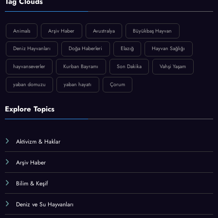
Tag Clouds
Animals
Arşiv Haber
Avustralya
Büyükbaş Hayvan
Deniz Hayvanları
Doğa Haberleri
Elazığ
Hayvan Sağlığı
hayvanseverler
Kurban Bayramı
Son Dakika
Vahşi Yaşam
yaban domuzu
yaban hayatı
Çorum
Explore Topics
Aktivizm & Haklar
Arşiv Haber
Bilim & Keşif
Deniz ve Su Hayvanları