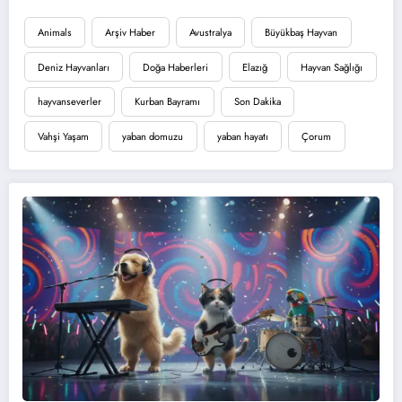
Animals
Arşiv Haber
Avustralya
Büyükbaş Hayvan
Deniz Hayvanları
Doğa Haberleri
Elazığ
Hayvan Sağlığı
hayvanseverler
Kurban Bayramı
Son Dakika
Vahşi Yaşam
yaban domuzu
yaban hayatı
Çorum