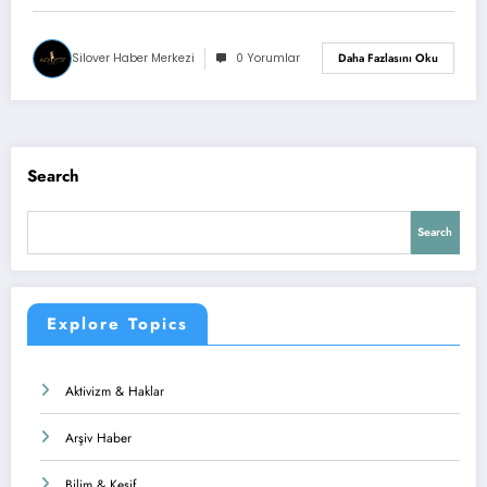
Silover Haber Merkezi
0 Yorumlar
Daha Fazlasını Oku
Search
Search
Explore Topics
Aktivizm & Haklar
Arşiv Haber
Bilim & Keşif