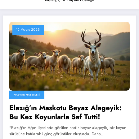
Başlangıç
Hayvan Dostluğu
10 Mayıs 2026
HAYVAN HABERLERI
Elazığ’ın Maskotu Beyaz Alageyik:
Bu Kez Koyunlarla Saf Tutti!
"Elazığ'ın Ağın ilçesinde görülen nadir beyaz alageyik, bir koyun
sürüsüne katılarak ilginç görüntüler oluşturdu. Daha…