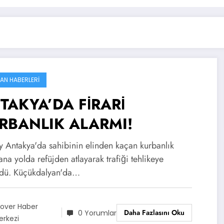
AN HABERLERI
TAKYA’DA FİRARİ
RBANLIK ALARMI!
y Antakya'da sahibinin elinden kaçan kurbanlık
ana yolda refüjden atlayarak trafiği tehlikeye
dü. Küçükdalyan'da…
ilover Haber
Daha Fazlasını Oku
0 Yorumlar
erkezi