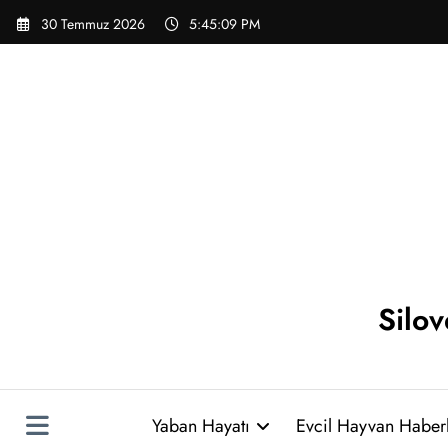
İçeriğe
30 Temmuz 2026
5:45:10 PM
atla
Silo
Yaban Hayatı
Evcil Hayvan Haberl