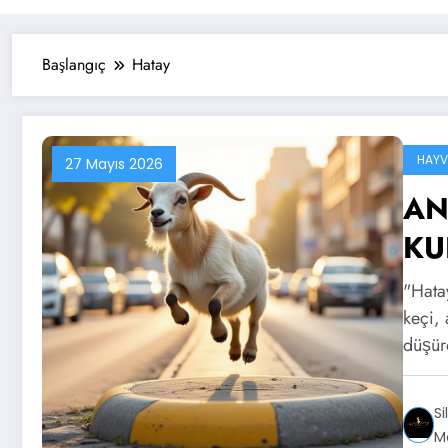
Başlangıç
Hatay
HAYV
27 Mayıs 2026
AN
KU
"Hata
keçi, 
düşür
S
M