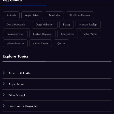
Animals
Arşiv Haber
Avustralya
Büyükbaş Hayvan
Deniz Hayvanları
Doğa Haberleri
Elazığ
Hayvan Sağlığı
hayvanseverler
Kurban Bayramı
Son Dakika
Vahşi Yaşam
yaban domuzu
yaban hayatı
Çorum
Explore Topics
Aktivizm & Haklar
Arşiv Haber
Bilim & Keşif
Deniz ve Su Hayvanları