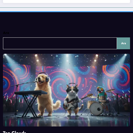
Ara
Ara
Tag Clouds