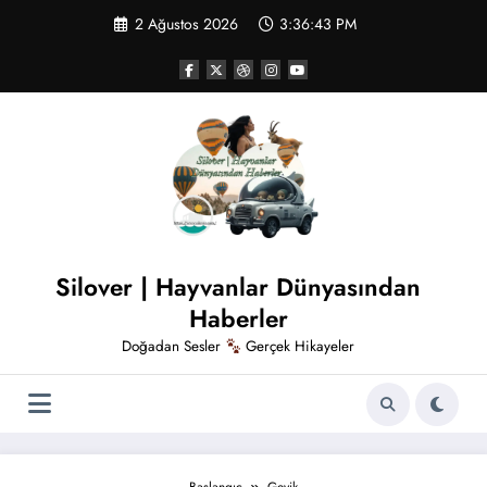
İçeriğe
2 Ağustos 2026
3:36:44 PM
atla
Silover | Hayvanlar Dünyasından
Haberler
Doğadan Sesler
Gerçek Hikayeler