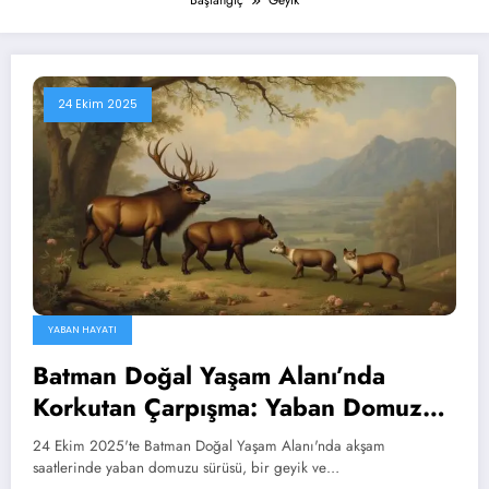
Başlangıç
Geyik
24 Ekim 2025
YABAN HAYATI
Batman Doğal Yaşam Alanı’nda
Korkutan Çarpışma: Yaban Domuzu
Sürüsü, Hızlı Geyik ve Genç Porsuk
24 Ekim 2025'te Batman Doğal Yaşam Alanı'nda akşam
Karıştı, 6 Canlı Yaralı!
saatlerinde yaban domuzu sürüsü, bir geyik ve…