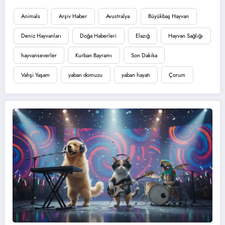
Animals
Arşiv Haber
Avustralya
Büyükbaş Hayvan
Deniz Hayvanları
Doğa Haberleri
Elazığ
Hayvan Sağlığı
hayvanseverler
Kurban Bayramı
Son Dakika
Vahşi Yaşam
yaban domuzu
yaban hayatı
Çorum