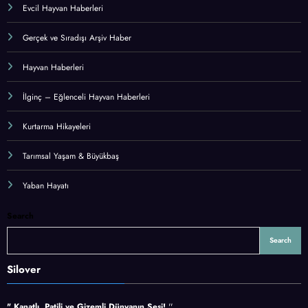
Evcil Hayvan Haberleri
Gerçek ve Sıradışı Arşiv Haber
Hayvan Haberleri
İlginç – Eğlenceli Hayvan Haberleri
Kurtarma Hikayeleri
Tarımsal Yaşam & Büyükbaş
Yaban Hayatı
Search
Search
Silover
" Kanatlı, Patili ve Gizemli Dünyanın Sesi!
''