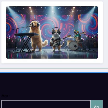
Ara
Ara