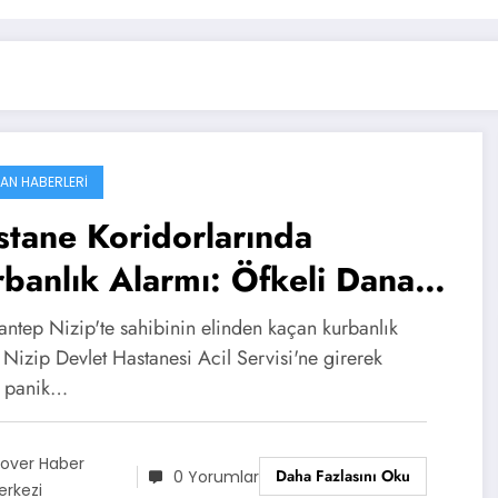
AN HABERLERI
tane Koridorlarında
banlık Alarmı: Öfkeli Dana
l Servise Girdi!
antep Nizip'te sahibinin elinden kaçan kurbanlık
Nizip Devlet Hastanesi Acil Servisi'ne girerek
 panik…
ilover Haber
Daha Fazlasını Oku
0 Yorumlar
erkezi