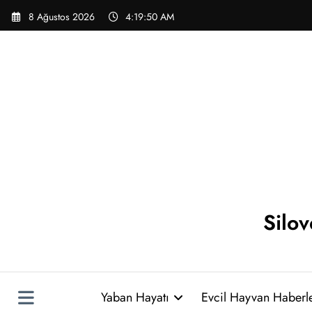
İçeriğe
8 Ağustos 2026
4:19:51 AM
atla
Silo
Yaban Hayatı
Evcil Hayvan Haberle