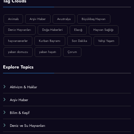
Tag Clouds
Animals
Arşiv Haber
Avustralya
Büyükbaş Hayvan
Deniz Hayvanları
Doğa Haberleri
Elazığ
Hayvan Sağlığı
hayvanseverler
Kurban Bayramı
Son Dakika
Vahşi Yaşam
yaban domuzu
yaban hayatı
Çorum
Explore Topics
Aktivizm & Haklar
Arşiv Haber
Bilim & Keşif
Deniz ve Su Hayvanları