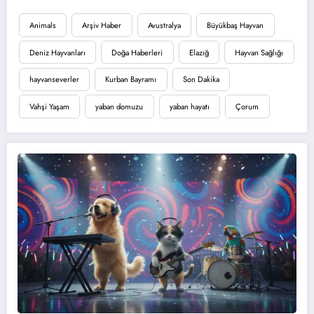
Animals
Arşiv Haber
Avustralya
Büyükbaş Hayvan
Deniz Hayvanları
Doğa Haberleri
Elazığ
Hayvan Sağlığı
hayvanseverler
Kurban Bayramı
Son Dakika
Vahşi Yaşam
yaban domuzu
yaban hayatı
Çorum