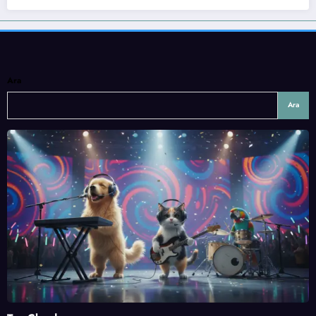
Ara
Ara