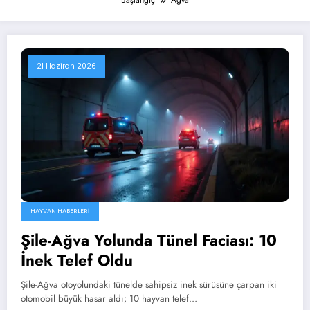
Başlangıç
Ağva
21 Haziran 2026
HAYVAN HABERLERI
Şile-Ağva Yolunda Tünel Faciası: 10
İnek Telef Oldu
Şile-Ağva otoyolundaki tünelde sahipsiz inek sürüsüne çarpan iki
otomobil büyük hasar aldı; 10 hayvan telef…