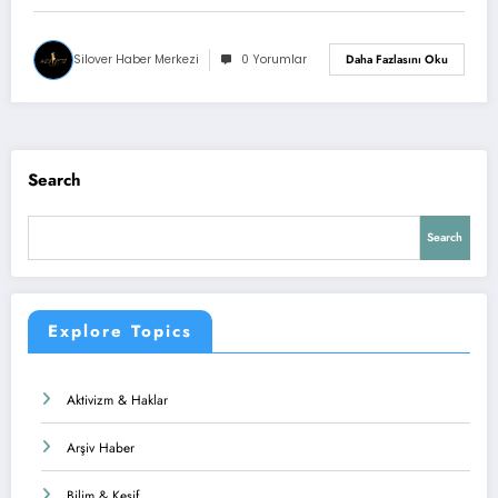
Silover Haber Merkezi
0 Yorumlar
Daha Fazlasını Oku
Search
Search
Explore Topics
Aktivizm & Haklar
Arşiv Haber
Bilim & Keşif