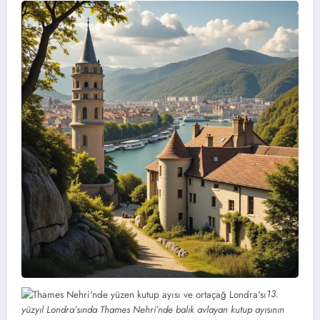
13.
yüzyıl Londra’sında Thames Nehri’nde balık avlayan kutup ayısının