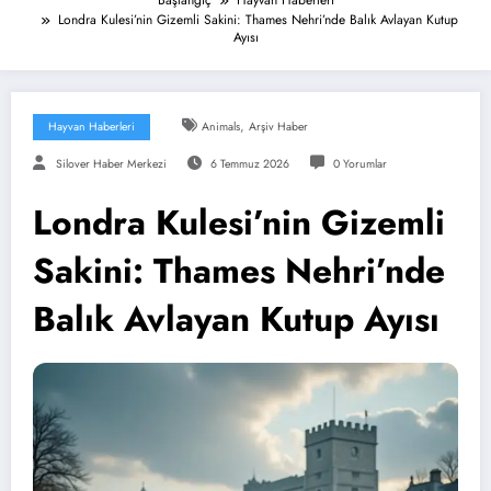
Başlangıç
Hayvan Haberleri
Londra Kulesi’nin Gizemli Sakini: Thames Nehri’nde Balık Avlayan Kutup
Ayısı
,
Hayvan Haberleri
Animals
Arşiv Haber
Silover Haber Merkezi
6 Temmuz 2026
0 Yorumlar
Londra Kulesi’nin Gizemli
Sakini: Thames Nehri’nde
Balık Avlayan Kutup Ayısı