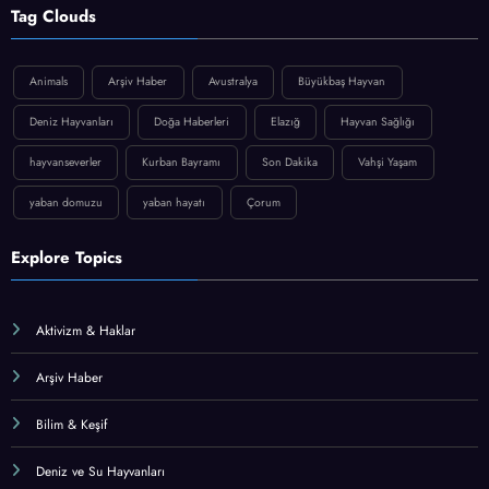
Tag Clouds
Animals
Arşiv Haber
Avustralya
Büyükbaş Hayvan
Deniz Hayvanları
Doğa Haberleri
Elazığ
Hayvan Sağlığı
hayvanseverler
Kurban Bayramı
Son Dakika
Vahşi Yaşam
yaban domuzu
yaban hayatı
Çorum
Explore Topics
Aktivizm & Haklar
Arşiv Haber
Bilim & Keşif
Deniz ve Su Hayvanları