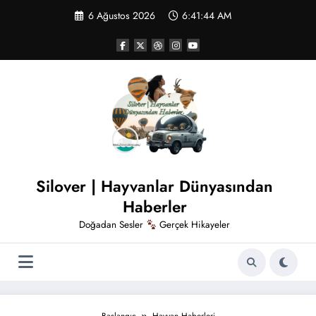
İçeriğe
6 Ağustos 2026
6:41:45 AM
atla
Silover | Hayvanlar Dünyasından
Haberler
Doğadan Sesler
Gerçek Hikayeler