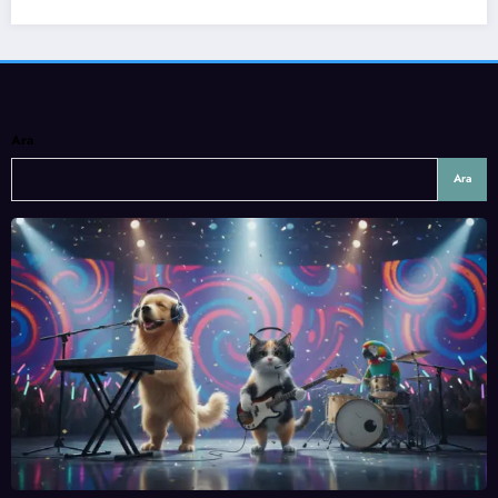
Ara
Ara