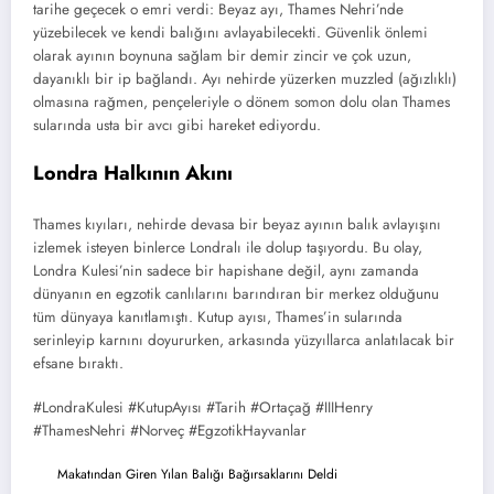
tarihe geçecek o emri verdi: Beyaz ayı, Thames Nehri’nde
yüzebilecek ve kendi balığını avlayabilecekti. Güvenlik önlemi
olarak ayının boynuna sağlam bir demir zincir ve çok uzun,
dayanıklı bir ip bağlandı. Ayı nehirde yüzerken muzzled (ağızlıklı)
olmasına rağmen, pençeleriyle o dönem somon dolu olan Thames
sularında usta bir avcı gibi hareket ediyordu.
Londra Halkının Akını
Thames kıyıları, nehirde devasa bir beyaz ayının balık avlayışını
izlemek isteyen binlerce Londralı ile dolup taşıyordu. Bu olay,
Londra Kulesi’nin sadece bir hapishane değil, aynı zamanda
dünyanın en egzotik canlılarını barındıran bir merkez olduğunu
tüm dünyaya kanıtlamıştı. Kutup ayısı, Thames’in sularında
serinleyip karnını doyururken, arkasında yüzyıllarca anlatılacak bir
efsane bıraktı.
#LondraKulesi #KutupAyısı #Tarih #Ortaçağ #IIIHenry
#ThamesNehri #Norveç #EgzotikHayvanlar
Makatından Giren Yılan Balığı Bağırsaklarını Deldi