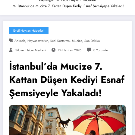
Başlangıç
Evcil Hayvan Haberleri
İstanbul’da Mucize 7. Kattan Düşen Kediyi Esnaf Şemsiyeyle Yakaladı!
Evcil Hayvan Haberleri
,
,
,
,
Animals
Hayvanseverler
Kedi Kurtarma
Mucize
Son Dakika
Silover Haber Merkezi
24 Haziran 2026
0 Yorumlar
İstanbul’da Mucize 7.
Kattan Düşen Kediyi Esnaf
Şemsiyeyle Yakaladı!