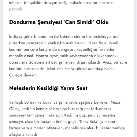
tehlikeli bir şekilde dolaşan kedi, mahalle esnafını harekete
geçirdi.
Dondurma Şemsiyesi ‘Can Simidi’ Oldu
İddiaya göre, binanın en üst katında oturan bir motokurye, işe
giderken penceresini yanlışlıkla açık bıraktı. ‘Kara Bela’ isimli
kedinin pencere kenarında dengesini kaybettiğini fark eden
mahalle esnafı Hamza Ayaz, vakit kaybetmeden dükkanındaki
dondurma dolabına ait dev şemsiyeyi dışarı çıkardı. Ayaz, bir süre
kedinin hareketlerini izledikten sonra görevi arkadaşı Nezir
Güleç’e devretti.
Nefeslerin Kesildiği Yarım Saat
Yaklaşık 30 dakika boyunca şemsiyeyle aşağıda bekleyen Nezir
Güleç, kedinin kendisini boşluğa bıraktığı anı fark ederek
şemsiyeyi tam zamanında açtı. Kedinin düşüşünü yumuşatan
şemsiye, olası bir facianın önüne geçti. ‘Kara Bela’ şans eseri
kazayı yara almadan atlatırken, mahalle sakinleri bu kahramanlığı
alkışlarla kutladı.