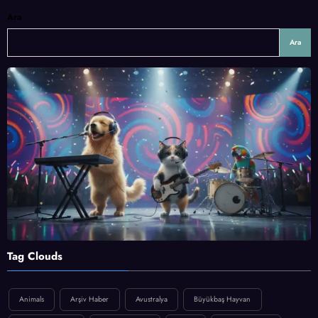
Ara
Ara
Tag Clouds
Animals
Arşiv Haber
Avustralya
Büyükbaş Hayvan