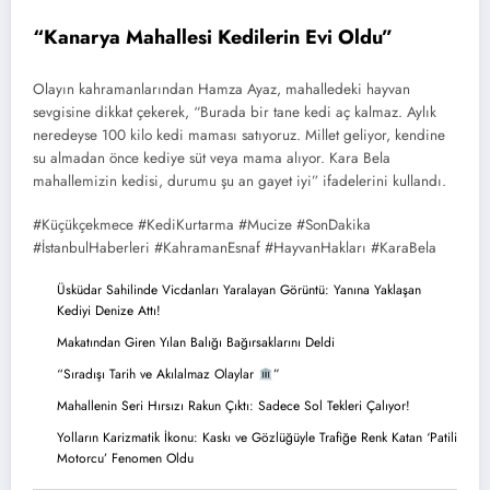
“Kanarya Mahallesi Kedilerin Evi Oldu”
Olayın kahramanlarından Hamza Ayaz, mahalledeki hayvan
sevgisine dikkat çekerek, “Burada bir tane kedi aç kalmaz. Aylık
neredeyse 100 kilo kedi maması satıyoruz. Millet geliyor, kendine
su almadan önce kediye süt veya mama alıyor. Kara Bela
mahallemizin kedisi, durumu şu an gayet iyi” ifadelerini kullandı.
#Küçükçekmece #KediKurtarma #Mucize #SonDakika
#İstanbulHaberleri #KahramanEsnaf #HayvanHakları #KaraBela
Üsküdar Sahilinde Vicdanları Yaralayan Görüntü: Yanına Yaklaşan
Kediyi Denize Attı!
Makatından Giren Yılan Balığı Bağırsaklarını Deldi
“Sıradışı Tarih ve Akılalmaz Olaylar
”
Mahallenin Seri Hırsızı Rakun Çıktı: Sadece Sol Tekleri Çalıyor!
Yolların Karizmatik İkonu: Kaskı ve Gözlüğüyle Trafiğe Renk Katan ‘Patili
Motorcu’ Fenomen Oldu