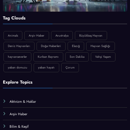
Tag Clouds
Animals
Arşiv Haber
Avustralya
Büyükbaş Hayvan
Deniz Hayvanları
Doğa Haberleri
Elazığ
Hayvan Sağlığı
hayvanseverler
Kurban Bayramı
Son Dakika
Vahşi Yaşam
yaban domuzu
yaban hayatı
Çorum
Explore Topics
Aktivizm & Haklar
Arşiv Haber
Bilim & Keşif