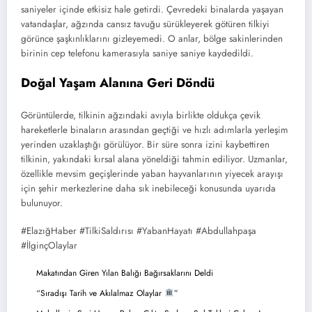
saniyeler içinde etkisiz hale getirdi. Çevredeki binalarda yaşayan
vatandaşlar, ağzında cansız tavuğu sürükleyerek götüren tilkiyi
görünce şaşkınlıklarını gizleyemedi. O anlar, bölge sakinlerinden
birinin cep telefonu kamerasıyla saniye saniye kaydedildi.
Doğal Yaşam Alanına Geri Döndü
Görüntülerde, tilkinin ağzındaki avıyla birlikte oldukça çevik
hareketlerle binaların arasından geçtiği ve hızlı adımlarla yerleşim
yerinden uzaklaştığı görülüyor. Bir süre sonra izini kaybettiren
tilkinin, yakındaki kırsal alana yöneldiği tahmin ediliyor. Uzmanlar,
özellikle mevsim geçişlerinde yaban hayvanlarının yiyecek arayışı
için şehir merkezlerine daha sık inebileceği konusunda uyarıda
bulunuyor.
#ElazığHaber #TilkiSaldırısı #YabanHayatı #Abdullahpaşa
#İlginçOlaylar
Makatından Giren Yılan Balığı Bağırsaklarını Deldi
“Sıradışı Tarih ve Akılalmaz Olaylar
”