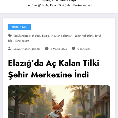
Başlangıç
Yaban Hayatı
Elazığ’da Aç Kalan Tilki Şehir Merkezine İndi
Yaban Hayatı
,
,
,
,
,
Abdullahpaşa Mahallesi
Elazığ
Hayvan Saldırıları
Şehir Haberleri
Tavuk
,
Tilki
Vahşi Yaşam
Silover Haber Merkezi
8 Mayıs 2026
0 Yorumlar
Elazığ’da Aç Kalan Tilki
Şehir Merkezine İndi