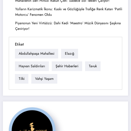
Mahallenin Seri Hırsızı Rakun Çıktı: Sadece Sol Tekleri Çalıyor!
Yolların Karizmatik İkonu: Kaskı ve Gözlüğüyle Trafiğe Renk Katan ‘Patili
Motorcu’ Fenomen Oldu
Piyanonun Yeni Virtüözü: Dahi Kedi ‘Maestro’ Müzik Dünyasını Şaşkına
Çeviriyor!
Etiket
Abdullahpaşa Mahallesi
Elazığ
Hayvan Saldırıları
Şehir Haberleri
Tavuk
Tilki
Vahşi Yaşam