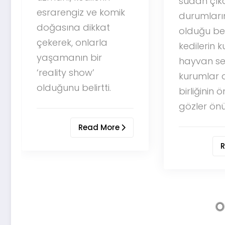
sudan çıkarıldı. Sağlık
komik
durumlarının iyi
at
olduğu belirtilen
la
kedilerin kurtarılması,
hayvan sevgisi ve
kurumlar arası iş
ti.
birliğinin önemini
gözler önüne serdi.
More
Read More