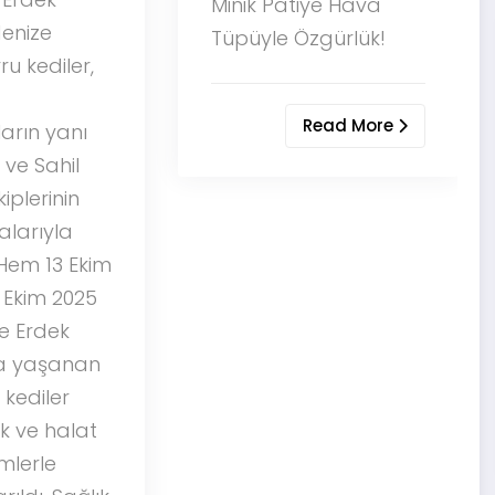
inik Patiye Hava
kedisi trafik kazası
üpüyle Özgürlük!
geçirdi ve acil
ameliyat ile kan
nakline ihtiyaç
Read More
duyuyor.
Batshuayi’nin sosya
medya üzerinden
yaptığı acil kan
bağışı çağrısı üzeri
tüm Almanya, futbo
camiası, taraftarlar
ve hayvanseverler
minik kedi için büyük
bir dayanışma örne
sergileyerek seferb