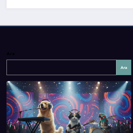
Ara
Ara