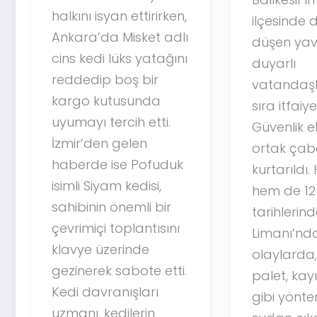
M
irirken,
ilçesinde denize
T
et adlı
düşen yavru kediler,
yatağını
duyarlı
bir
vatandaşların yanı
nda
sıra itfaiye ve Sahil
etti.
Güvenlik ekiplerinin
n
ortak çabalarıyla
ofuduk
kurtarıldı. Hem 13 Ekim
isi,
hem de 12 Ekim 2025
i bir
tarihlerinde Erdek
ntısını
Limanı’nda yaşanan
e
olaylarda, kediler
e etti.
palet, kayık ve halat
arı
gibi yöntemlerle
in