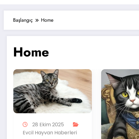
Başlangıç
Home
Home
5
erleri
E