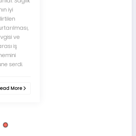
oldu. Kan
bağışlayacak kedil
için özel şartlar
belirtildi ve bu dur
hayvan sevgisinin
sınır tanımadığını bi
kez daha gösterdi.
Read More