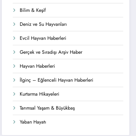
Kedi Alemi
Bilim & Keşif
Ayakta: Minnoş
Deniz ve Su Hayvanları
Tüy
Evcil Hayvan Haberleri
Yumaklarından
23 
Şaşırtıcı
Evcil H
Gerçek ve Sıradışı Arşiv Haber
Haberler!
Deni
Hayvan Haberleri
Yavr
Bu hafta kedi
İlginç – Eğlenceli Hayvan Haberleri
in
Erde
dünyasından
Kurtarma Hikayeleri
Kahr
birbirinden ilginç ve
güldüren olaylar
Müda
Tarımsal Yaşam & Büyükbaş
yaşandı. İstanbul’da
Kurta
Yaban Hayatı
Tekir isimli kedi
“mama alarmı”yla ev
Balıkes