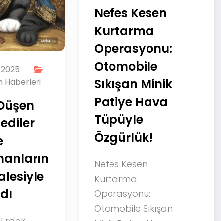
Nefes Kesen
Kurtarma
25 Ekim 2025
Evcil Hayvan Haberleri
Operasyonu:
Otomobile
Almanya Tek
ıkışan Minik
Yürek Oldu:
Patiye Hava
Michy
Tüpüyle
Batshuayi’nin
Özgürlük!
Minik Dostu İç
Büyük
efes Kesen
Seferberlik!
urtarma
perasyonu:
Belçikalı futbolcu
tomobile Sıkışan
Michy Batshuayi’nin